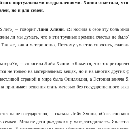
ойтись виртуальными поздравлениями. Хянни отметила, что
лей, но и для семей.
6 лет», – говорит
Лийя Хянни
. «Я носила в себе эту боль мн
лжны ли мы думать, что в эти трудные времена счастья не был
 Так же, как и материнство. Поэтому уместно спросить, счаст
 матери?», – спросила Лийя Хянни. «Кажется, что это риторичес
ится не только на материальных вещах, но и на многих других 
астливой страной в мире была Финляндия, а Эстония заняла 55-
на принимает решения стать матерью без государственного зака
ется наше государство», – сказала Лийя Хянни. «Согласно кон
ь семьей. Многие дети рождаются у матерей-одиночек. Являетс