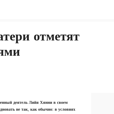
атери отметят
ями
енный деятель Лийя Хянни в своем
здновать не так, как обычно: в условиях