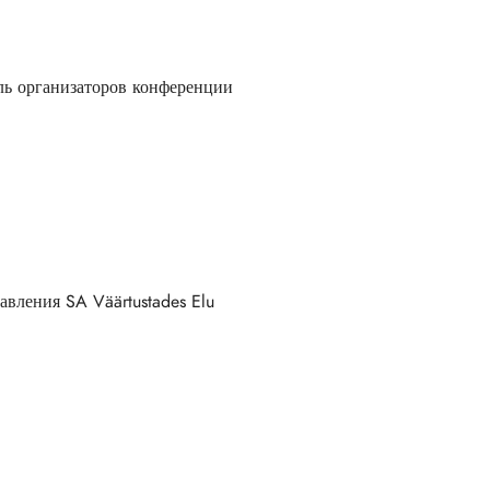
ель организаторов конференции
равления SA Väärtustades Elu