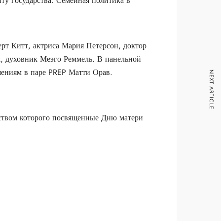
ту государства. Семейная политика в
рт Китт, актриса Мария Петерсон, доктор
, духовник Меэго Реммель. В панельной
шениям в паре PREP Матти Орав.
NEXT ARTICLE
дством которого посвященные Дню матери