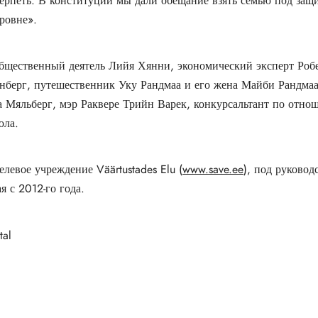
ерпеть. В конституции мы дали обещание взять семью под защи
ровне».
бщественный деятель Лийя Хянни, экономический эксперт Робе
берг, путешественник Уку Рандмаа и его жена Майби Рандмаа
а Мяльберг, мэр Раквере Трийн Варек, конкурсальтант по отно
юла.
евое учреждение Väärtustades Elu (
www.save.ee
), под руково
 с 2012-го года.
tal