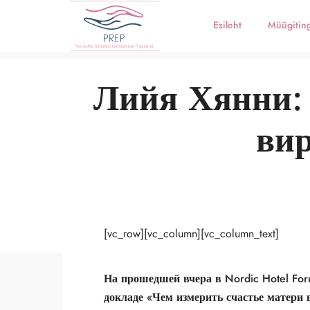
Esileht
Müügitin
Лийя Хянни: 
ви
[vc_row][vc_column][vc_column_text]
На прошедшей вчера в
Nordic Hotel Fo
докладе «Чем измерить счастье матери в