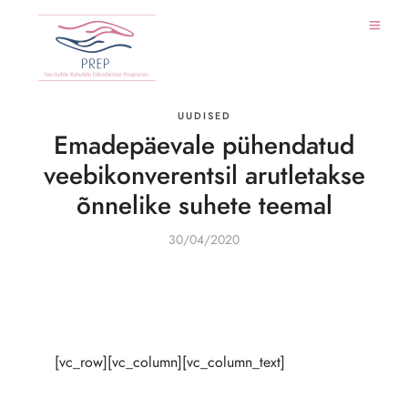
UUDISED
Emadepäevale pühendatud
veebikonverentsil arutletakse
õnnelike suhete teemal
30/04/2020
[vc_row][vc_column][vc_column_text]