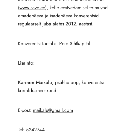
(
www.save.ee
), kelle eestvedamisel toimuvad
emadepäeva ja isadepäeva konverentsid
regulaarselt juba alates 2012. aastast.
Konverentsi toetab: Pere Sihtkapital
Lisainfo:
Karmen Maikalu
, psühholoog, konverentsi
korraldusmeeskond
E-post:
maikalu@gmail.com
Tel: 5242744