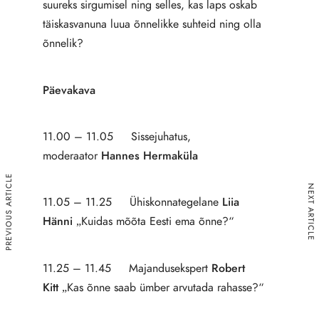
suureks sirgumisel ning selles, kas laps oskab
täiskasvanuna luua õnnelikke suhteid ning olla
õnnelik?
Päevakava
11.00 – 11.05 Sissejuhatus,
moderaator
Hannes Hermaküla
PREVIOUS ARTICLE
NEXT ARTICLE
11.05 – 11.25 Ühiskonnategelane
Liia
Hänni
„Kuidas mõõta Eesti ema õnne?“
11.25 – 11.45 Majandusekspert
Robert
Kitt
„Kas õnne saab ümber arvutada rahasse?“