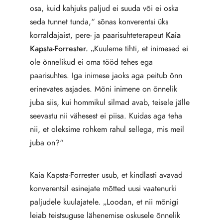
osa, kuid kahjuks paljud ei suuda või ei oska
seda tunnet tunda,“ sõnas konverentsi üks
korraldajaist, pere- ja paarisuhteterapeut
Kaia
Kapsta-Forrester.
„Kuuleme tihti, et inimesed ei
ole õnnelikud ei oma tööd tehes ega
paarisuhtes. Iga inimese jaoks aga peitub õnn
erinevates asjades. Mõni inimene on õnnelik
juba siis, kui hommikul silmad avab, teisele jälle
seevastu nii vähesest ei piisa. Kuidas aga teha
nii, et oleksime rohkem rahul sellega, mis meil
juba on?“
Kaia Kapsta-Forrester usub, et kindlasti avavad
konverentsil esinejate mõtted uusi vaatenurki
paljudele kuulajatele. „Loodan, et nii mõnigi
leiab teistsuguse lähenemise oskusele õnnelik