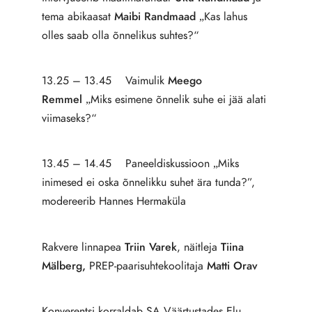
tema abikaasat
Maibi Randmaad
„Kas lahus
olles saab olla õnnelikus suhtes?“
13.25 – 13.45 Vaimulik
Meego
Remmel
„Miks esimene õnnelik suhe ei jää alati
viimaseks?“
13.45 – 14.45 Paneeldiskussioon „Miks
inimesed ei oska õnnelikku suhet ära tunda?”,
modereerib Hannes Hermaküla
Rakvere linnapea
Triin Varek
, näitleja
Tiina
Mälberg,
PREP-paarisuhtekoolitaja
Matti Orav
Konverentsi korraldab SA Väärtustades Elu