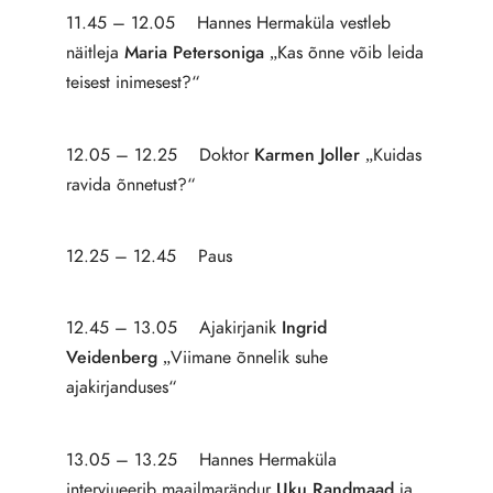
11.45 – 12.05 Hannes Hermaküla vestleb
näitleja
Maria Petersoniga
„Kas õnne võib leida
teisest inimesest?“
12.05 – 12.25 Doktor
Karmen Joller
„Kuidas
ravida õnnetust?“
12.25 – 12.45 Paus
12.45 – 13.05 Ajakirjanik
Ingrid
Veidenberg
„Viimane õnnelik suhe
ajakirjanduses“
13.05 – 13.25 Hannes Hermaküla
intervjueerib maailmarändur
Uku Randmaad
ja