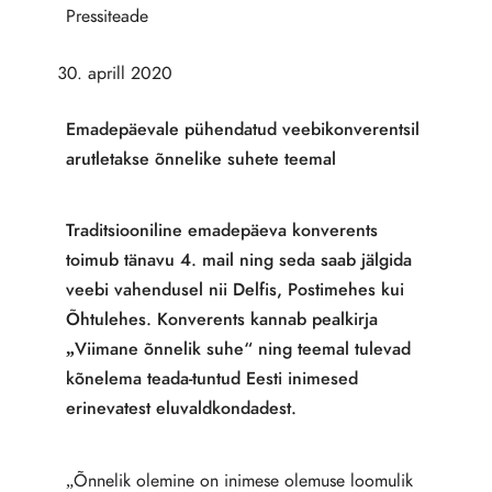
Pressiteade
aprill 2020
Emadepäevale pühendatud veebikonverentsil
arutletakse õnnelike suhete teemal
Traditsiooniline emadepäeva konverents
toimub tänavu 4. mail ning seda saab jälgida
veebi vahendusel nii Delfis, Postimehes kui
Õhtulehes. Konverents kannab pealkirja
„Viimane õnnelik suhe“ ning teemal tulevad
kõnelema teada-tuntud Eesti inimesed
erinevatest eluvaldkondadest.
„Õnnelik olemine on inimese olemuse loomulik