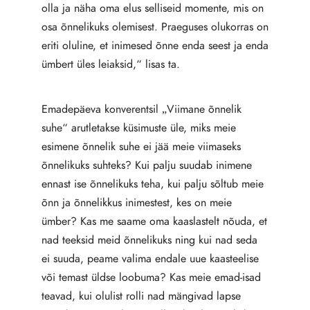
olla ja näha oma elus selliseid momente, mis on
osa õnnelikuks olemisest. Praeguses olukorras on
eriti oluline, et inimesed õnne enda seest ja enda
ümbert üles leiaksid,“ lisas ta.
Emadepäeva konverentsil „Viimane õnnelik
suhe“ arutletakse küsimuste üle, miks meie
esimene õnnelik suhe ei jää meie viimaseks
õnnelikuks suhteks? Kui palju suudab inimene
ennast ise õnnelikuks teha, kui palju sõltub meie
õnn ja õnnelikkus inimestest, kes on meie
ümber? Kas me saame oma kaaslastelt nõuda, et
nad teeksid meid õnnelikuks ning kui nad seda
ei suuda, peame valima endale uue kaasteelise
või temast üldse loobuma? Kas meie emad-isad
teavad, kui olulist rolli nad mängivad lapse