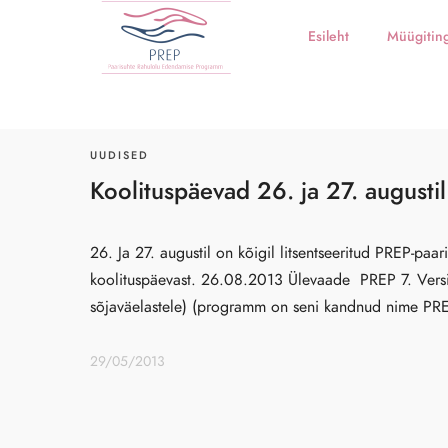
Esileht
Müügitin
UUDISED
Koolituspäevad 26. ja 27. augustil
26. Ja 27. augustil on kõigil litsentseeritud PREP-pa
koolituspäevast. 26.08.2013 Ülevaade PREP 7. Vers
sõjaväelastele) (programm on seni kandnud nime PRE
29/05/2013