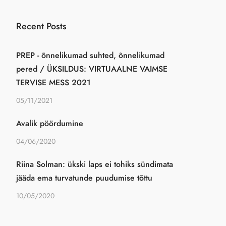
Recent Posts
PREP - õnnelikumad suhted, õnnelikumad
pered / ÜKSILDUS: VIRTUAALNE VAIMSE
TERVISE MESS 2021
05/11/2021
Avalik pöördumine
04/06/2020
Riina Solman: ükski laps ei tohiks sündimata
jääda ema turvatunde puudumise tõttu
10/05/2020