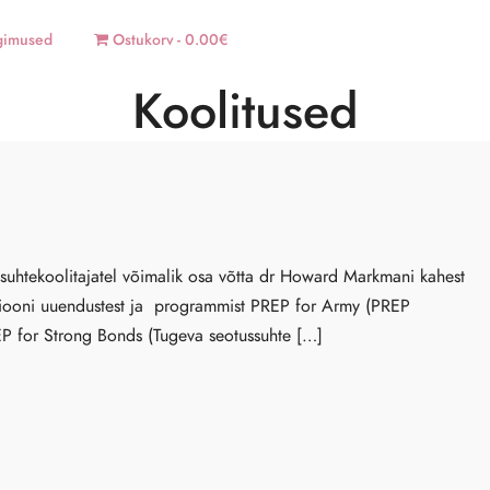
gimused
Ostukorv
0.00€
Koolitused
arisuhtekoolitajatel võimalik osa võtta dr Howard Markmani kahest
iooni uuendustest ja programmist PREP for Army (PREP
P for Strong Bonds (Tugeva seotussuhte […]