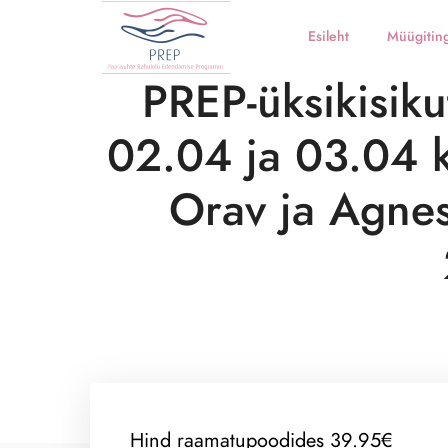
Esileht
Müügitin
PREP-üksikisiku
02.04 ja 03.04 ke
Orav ja Agnes
Hind raamatupoodides 39.95€