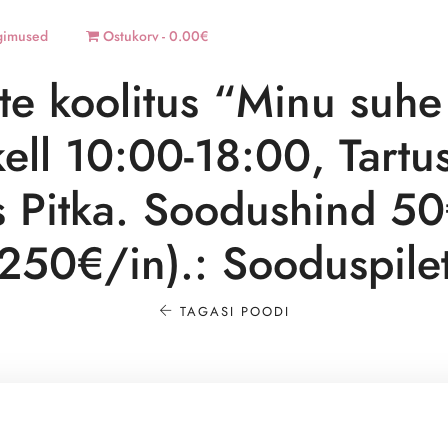
gimused
Ostukorv
0.00€
te koolitus “Minu suh
ll 10:00-18:00, Tartus
 Pitka. Soodushind 50
250€/in).: Sooduspile
TAGASI POODI