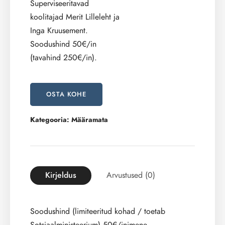
Superviseeritavad
koolitajad Merit Lilleleht ja
Inga Kruusement.
Soodushind 50€/in
(tavahind 250€/in).
OSTA KOHE
Kategooria:
Määramata
Kirjeldus
Arvustused (0)
Soodushind (limiteeritud kohad / toetab
Sotsiaalministeerium) 50€/inimene